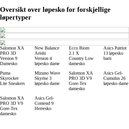
Oversikt over løpesko for forskjellige
løpertyper
Salomon XA
New Balance
Ecco Biom
Asics Patriot
PRO 3D
Arishi
2.1 X
13 løpesko
Version 9
Version 4
Country Low
barn
Damesko
løpesko dame
damesko
Puma
Mizuno Wave
Salomon XA
Asics Gel-
Skyrocket
Skyrise 3
PRO 3D V9
Cumulus 26
Lite Sneakers
løpesko dame
Gore-Tex
løpesko dame
damesko
Salomon XA
Asics Gel-
PRO 3D V9
Contend 9
Gore-Tex
Herresko
damesko