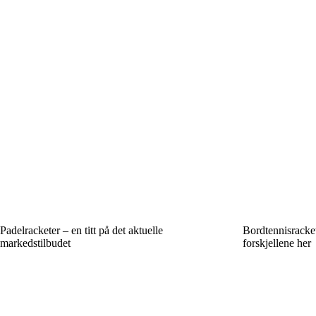
Padelracketer – en titt på det aktuelle
Bordtennisrackete
markedstilbudet
forskjellene her