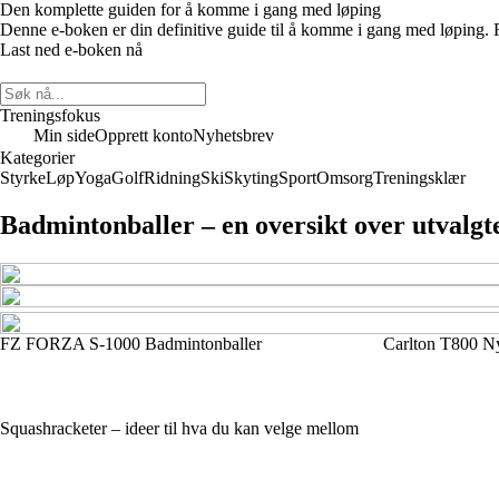
Den komplette guiden for å komme i gang med løping
Denne e-boken er din definitive guide til å komme i gang med løping. Fra
Last ned e-boken nå
Treningsfokus
Min side
Opprett konto
Nyhetsbrev
Kategorier
Styrke
Løp
Yoga
Golf
Ridning
Ski
Skyting
Sport
Omsorg
Treningsklær
Badmintonballer – en oversikt over utvalg
FZ FORZA S-1000 Badmintonballer
Carlton T800 N
Squashracketer – ideer til hva du kan velge mellom