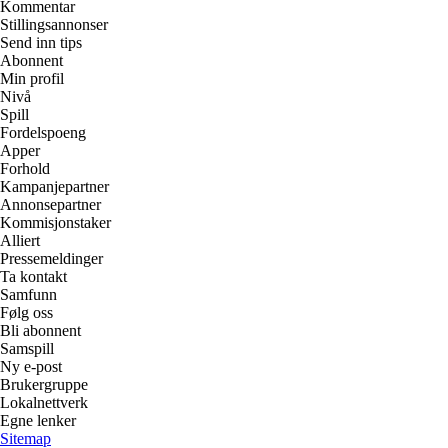
Kommentar
Stillingsannonser
Send inn tips
Abonnent
Min profil
Nivå
Spill
Fordelspoeng
Apper
Forhold
Kampanjepartner
Annonsepartner
Kommisjonstaker
Alliert
Pressemeldinger
Ta kontakt
Samfunn
Følg oss
Bli abonnent
Samspill
Ny e-post
Brukergruppe
Lokalnettverk
Egne lenker
Sitemap